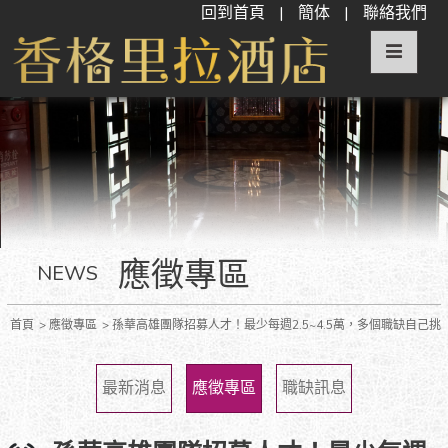
回到首頁
|
簡体
|
聯絡我們
應徵專區
NEWS
首頁
應徵專區
孫華高雄團隊招募人才！最少每週2.5~4.5萬，多個職缺自己挑
最新消息
應徵專區
職缺訊息