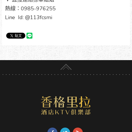
熱線：0985-976255
Line Id: @113fcsmi