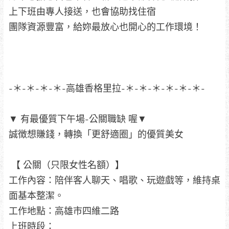
上下班由專人接送，也會協助找住宿
團隊資源豐富，給妳最放心也開心的工作環境！
-＊-＊-＊-＊-高雄香格里拉-＊-＊-＊-＊-＊-＊-
▼ 有最優質下午場-公關職缺 喔▼
誠徴想賺錢，轉換「更舒適圈」的優質美女
【 公關（只限女性名額）】
工作內容：陪伴客人聊天、唱歌、玩遊戲等，維持桌
面基本整潔。
工作地點：高雄市四維二路
上班時段：