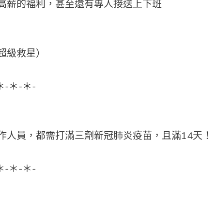
高薪的福利，甚至還有專人接送上下班
超級救星）
＊-＊-＊-
作人員，都需打滿三劑新冠肺炎疫苗，且滿14天！
＊-＊-＊-