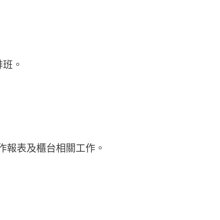
排班。
】
作報表及櫃台相關工作。