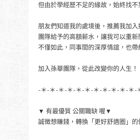
但由於學經歷不足的緣故，始終找不
朋友們知道我的處境後，推薦我加入
團隊給予的高額薪水，讓我可以重新
不僅如此，同事間的深厚情誼，也帶
加入孫華團隊，從此改變你的人生！
-＊-＊-＊-＊-＊-＊-＊-＊-＊-＊-＊-
▼ 有最優質 公關職缺 喔▼
誠徴想賺錢，轉換「更好舒適圈」的