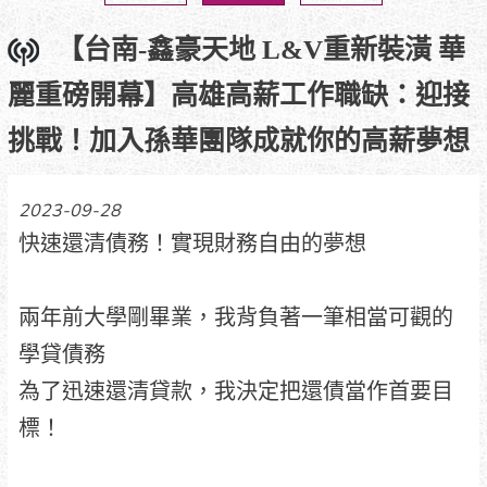
【台南-鑫豪天地 L&V重新裝潢 華
麗重磅開幕】高雄高薪工作職缺：迎接
挑戰！加入孫華團隊成就你的高薪夢想
2023-09-28
快速還清債務！實現財務自由的夢想
兩年前大學剛畢業，我背負著一筆相當可觀的
學貸債務
為了迅速還清貸款，我決定把還債當作首要目
標！