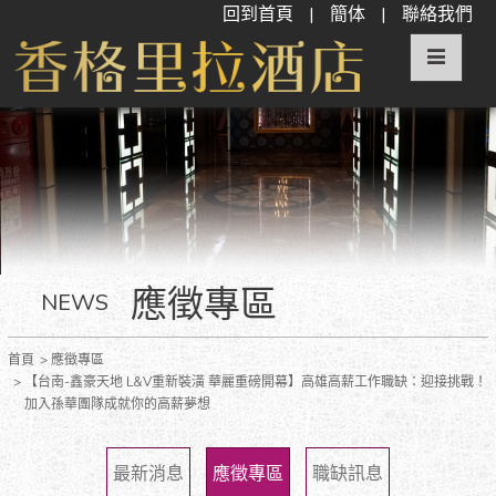
回到首頁
|
簡体
|
聯絡我們
應徵專區
NEWS
首頁
應徵專區
【台南-鑫豪天地 L&V重新裝潢 華麗重磅開幕】高雄高薪工作職缺：迎接挑戰！
加入孫華團隊成就你的高薪夢想
最新消息
應徵專區
職缺訊息