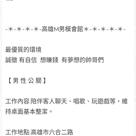
-＊-＊-＊-＊-高雄M男模會館＊-＊-＊-＊-＊-
最優質的環境
誠徵 有自信 想賺錢 有夢想的帥哥們
【 男 性 公 關 】
工作內容:陪伴客人聊天、唱歌、玩遊戲等，維
持桌面基本整潔。
工作地點:高雄市六合二路