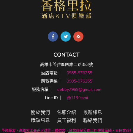
CONTACT
高雄市苓雅區四維二路353號
酒店電話 ︳
0985-976255
應徵專線 ︳
0985-976255
服務信箱 ︳
debby7969@gmail.com
Line ID ︳
@113fcsmi
關於我們
包廂介紹
最新訊息
職缺訊息
員工福利
聯絡我們
帶領學習，高雄打工兼差可試作、備宿舍，台北經紀公司工作性質單純，自信女孩快來