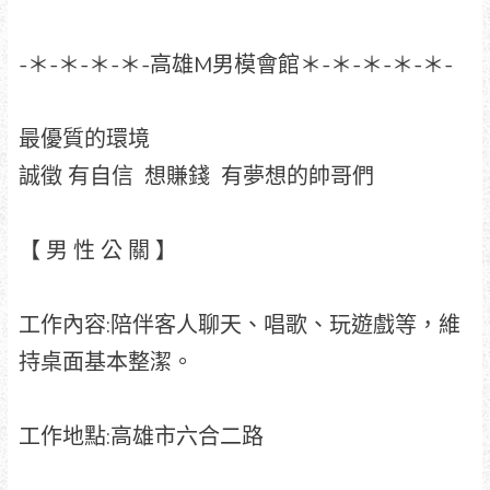
-＊-＊-＊-＊-高雄M男模會館＊-＊-＊-＊-＊-
最優質的環境
誠徵 有自信 想賺錢 有夢想的帥哥們
【 男 性 公 關 】
工作內容:陪伴客人聊天、唱歌、玩遊戲等，維
持桌面基本整潔。
工作地點:高雄市六合二路