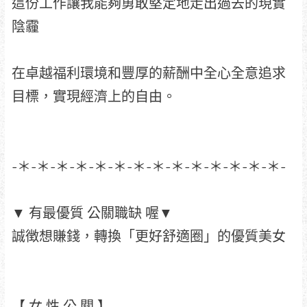
這份工作讓我能夠勇敢堅定地走出過去的現實
陰霾
在卓越福利環境和豐厚的薪酬中全心全意追求
目標，實現經濟上的自由。
-＊-＊-＊-＊-＊-＊-＊-＊-＊-＊-＊-＊-＊-＊-
▼ 有最優質 公關職缺 喔▼
誠徴想賺錢，轉換「更好舒適圈」的優質美女
【 女 性 公 關 】