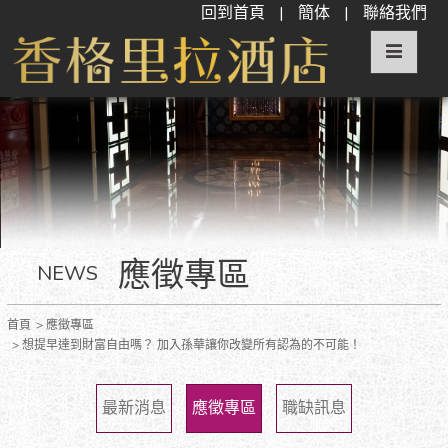
回到首頁
|
簡体
|
聯絡我們
應徵專區
NEWS
首頁
應徵專區
想提早達到財富自由嗎？ 加入孫華讓你改變所有認為的不可能！
最新消息
應徵專區
職缺訊息