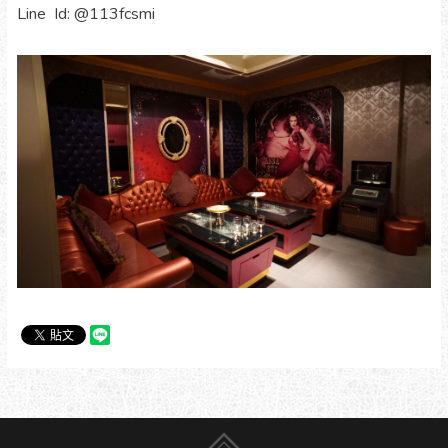
Line Id: @113fcsmi