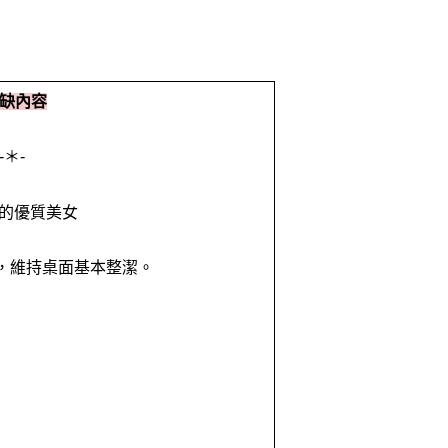
缺內容
-＊-
圈的優質美女
等，維持桌面基本整潔。