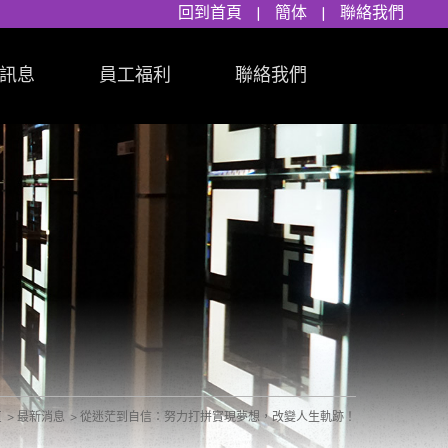
回到首頁
|
簡体
|
聯絡我們
訊息
員工福利
聯絡我們
頁
最新消息
從迷茫到自信：努力打拼實現夢想，改變人生軌跡！