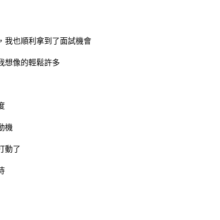
，我也順利拿到了面試機會
我想像的輕鬆許多
度
動機
打動了
待