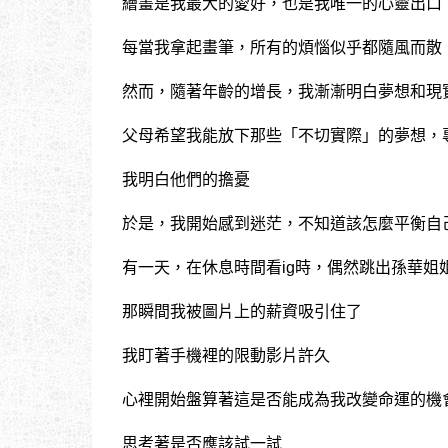
繪畫是我最大的愛好，也是我唯一的心靈出口
每當我拿起畫筆，所有的煩惱似乎都隨風而散
然而，隨著年齡的增長，我漸漸明白夢想和現
父母希望我能放下那些「不切實際」的夢想，
我明白他們的擔憂
於是，我開始感到迷茫，不知道該怎麼平衡自
有一天，在休息時間看ig時，偶然跳出孫華姐
那瞬間我被圖片上的薪資吸引住了
我盯著手機裡的限動影片許久
心裡開始盤算著這是否能成為我改變命運的機
思考著是否應該試一試