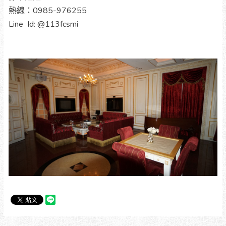
熱線：0985-976255
Line Id: @113fcsmi