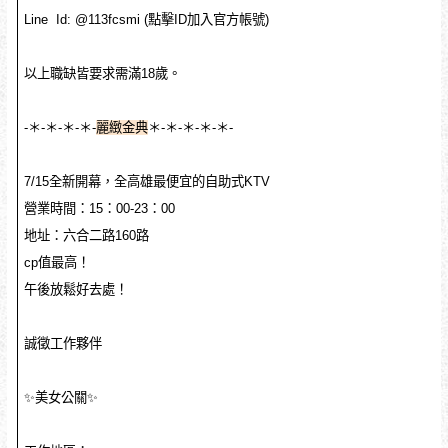
Line Id: @113fcsmi (點擊ID加入官方帳號)
以上職缺皆要求需滿18歲。
-＊-＊-＊-＊-
麗緻金典
＊-＊-＊-＊-＊-
7/15全新開幕，全高雄最便宜的自助式KTV
營業時間：15：00-23：00
地址：六合二路160路
cp值最高！
午後放鬆好去處！
誠徵工作夥伴
✨美女公關✨