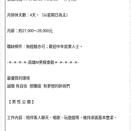
月排休天數：4天。（以星期日為主）
月薪：約27,000～28,000元
職缺條件：無經驗亦可；歡迎中年就業人士。
-＊-＊-＊-＊-高雄M男模會館＊-＊-＊-＊-＊-
最優質的環境
誠徵 有自信 想賺錢 有夢想的帥哥們
【 男 性 公 關 】
工作內容：陪伴客人聊天、唱歌、玩遊戲等，維持桌面基本整潔。