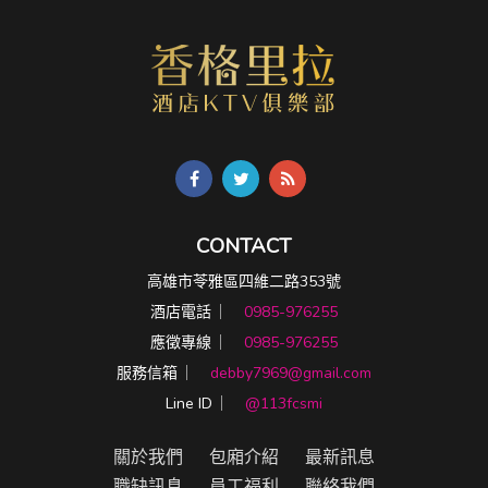
CONTACT
高雄市苓雅區四維二路353號
酒店電話 ︳
0985-976255
應徵專線 ︳
0985-976255
服務信箱 ︳
debby7969@gmail.com
Line ID ︳
@113fcsmi
關於我們
包廂介紹
最新訊息
職缺訊息
員工福利
聯絡我們