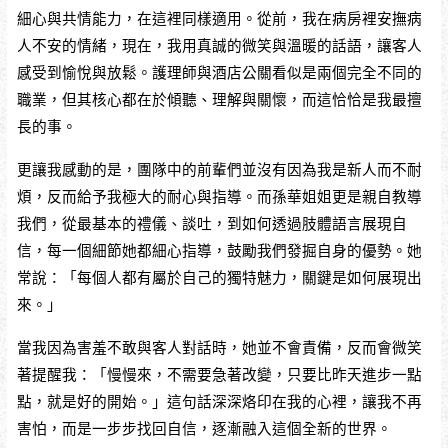
細心與共情能力，在這裡同樣適用。從前，我在病房裡安撫病
人不安的情緒，現在，我用真誠的微笑與溫暖的話語，讓客人
感受到愉悅與放鬆。護理師與酒店公關看似是兩個完全不同的
職業，但其核心都在於傾聽、理解與關懷，而這恰恰是我最擅
長的事。
更讓我感動的是，團隊中的前輩們並沒有因為我是新人而不耐
煩，反而給予我極大的耐心與指導。而孫華姐姐更是親自教導
我們，從最基本的禮儀、談吐，到如何透過肢體語言展現自
信，每一個細節她都細心指導，鼓勵我們發掘自身的優勢。她
常說：「每個人都有屬於自己的獨特魅力，關鍵是如何展現出
來。」
當我因為害羞不敢與客人對話時，她並不會責備，反而會微笑
著提醒我：「慢慢來，不需要急著改變，只要比昨天進步一點
點，就是好的開始。」這句話深深烙印在我的心裡，讓我不再
害怕，而是一步步找回自信，逐漸融入這個全新的世界。