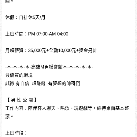
關。
休假：自排休5天/月
上班時間：PM 07:00-AM 04:00
月領薪資：35,000元+全勤10,000元+獎金另計
-＊-＊-＊-＊-高雄M男模會館＊-＊-＊-＊-＊-
最優質的環境
誠徵 有自信 想賺錢 有夢想的帥哥們
【 男 性 公 關 】
工作內容：陪伴客人聊天、唱歌、玩遊戲等，維持桌面基本整
潔。
上班時段：