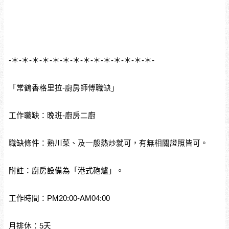
-＊-＊-＊-＊-＊-＊-＊-＊-＊-＊-＊-＊-＊-＊-
「常鶴香格里拉-廚房師傅職缺」
工作職缺：晚班-廚房二廚
職缺條件：熟川菜、及一般熱炒就可，有無相關證照皆可。
附註：廚房設備為「港式砲爐」。
工作時間：PM20:00-AM04:00
月排休：5天