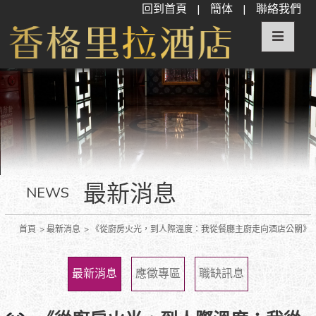
回到首頁
|
簡体
|
聯絡我們
最新消息
NEWS
首頁
最新消息
《從廚房火光，到人際溫度：我從餐廳主廚走向酒店公關》
最新消息
應徵專區
職缺訊息