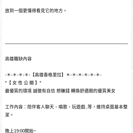
放到一個更懂得看見它的地方。
高雄職缺內容
-＊-＊-＊-＊-【高雄香格里拉】＊-＊-＊-＊-＊-＊-
*【 女 性 公 關 】*
最優質的環境 誠徵有自信 想賺錢 轉換舒適圈的優質美女
工作內容：陪伴客人聊天、唱歌、玩遊戲..等，維持桌面基本整
潔。
晚上19:00開始~