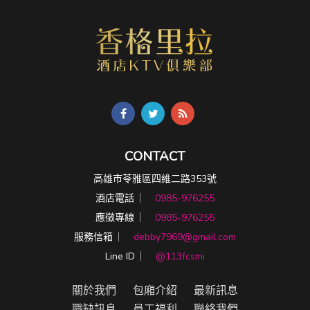
CONTACT
高雄市苓雅區四維二路353號
酒店電話 ︳
0985-976255
應徵專線 ︳
0985-976255
服務信箱 ︳
debby7969@gmail.com
Line ID ︳
@113fcsmi
關於我們
包廂介紹
最新訊息
職缺訊息
員工福利
聯絡我們