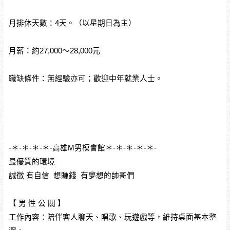
月排休天數：4天。（以星期日為主）
月薪：約27,000～28,000元
職缺條件：無經驗亦可；歡迎中年就業人士。
-＊-＊-＊-＊-高雄M男模會館＊-＊-＊-＊-＊-
最優質的環境 
誠徵 有自信  想賺錢  有夢想的帥哥們
【 男 性 公 關 】
工作內容：陪伴客人聊天、唱歌、玩遊戲等，維持桌面基本整