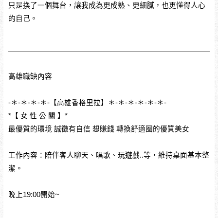
只是換了一個舞台，讓我成為更成熟、更細膩，也更懂得人心
的自己。
高雄職缺內容
-＊-＊-＊-＊-【高雄香格里拉】＊-＊-＊-＊-＊-＊-
*【 女 性 公 關 】*
最優質的環境 誠徵有自信 想賺錢 轉換舒適圈的優質美女
工作內容：陪伴客人聊天、唱歌、玩遊戲..等，維持桌面基本整
潔。
晚上19:00開始~