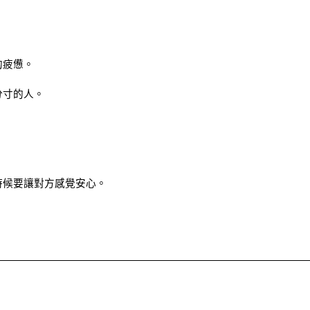
的疲憊。
分寸的人。
時候要讓對方感覺安心。