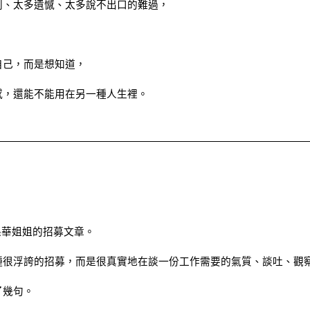
別、太多遺憾、太多說不出口的難過，
自己，而是想知道，
感，還能不能用在另一種人生裡。
到孫華姐姐的招募文章。
種很浮誇的招募，而是很真實地在談一份工作需要的氣質、談吐、觀
了幾句。