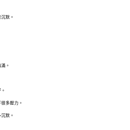
是沉默。
填滿。
好。
下很多壓力。
多沉默。