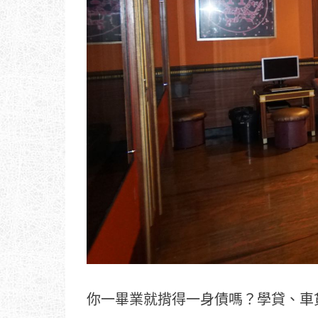
你一畢業就揹得一身債嗎？學貸、車