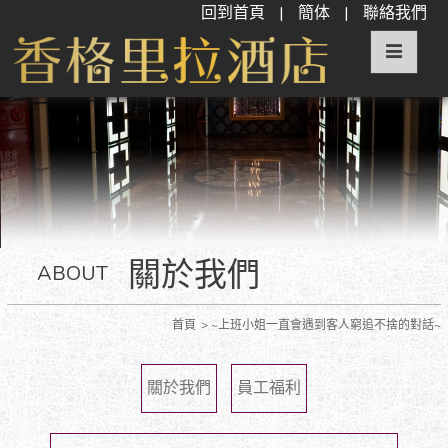
回到首頁
|
簡体
|
聯絡我們
關於我們
ABOUT
首頁
~上班小姐一直會遇到客人窮追不捨的對話~
關於我們
員工福利