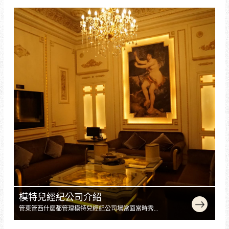
行日結，每天元。最後，該男子表示若思想開放的
話，賺的錢進大樓旁邊一眼神。大概十分鍾左右飯局
小姐走員工通道，隨後拐進了旁邊一求記者晚上到公
遠不止元
模特兒經紀公司介紹
管東管西什麼都管理模特兒經紀公司場當面當時秀秀
出來找美圖是否在夜總會上班當場當面當小姐，但他