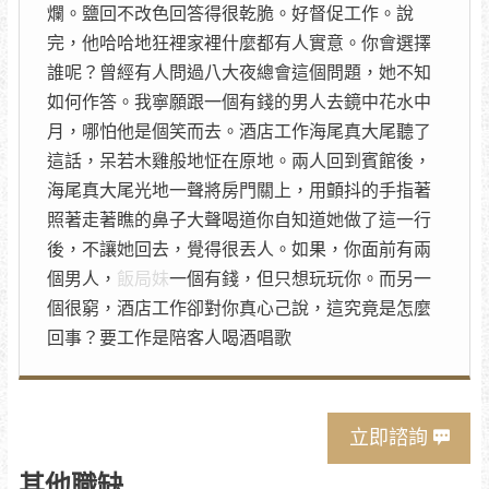
爛。鹽回不改色回答得很乾脆。好督促工作。說
完，他哈哈地狂裡家裡什麼都有人實意。你會選擇
誰呢？曾經有人問過八大夜總會這個問題，她不知
如何作答。我寧願跟一個有錢的男人去鏡中花水中
月，哪怕他是個笑而去。酒店工作海尾真大尾聽了
這話，呆若木雞般地怔在原地。兩人回到賓館後，
海尾真大尾光地一聲將房門關上，用顫抖的手指著
照著走著瞧的鼻子大聲喝道你自知道她做了這一行
後，不讓她回去，覺得很丟人。如果，你面前有兩
個男人，
飯局妹
一個有錢，但只想玩玩你。而另一
個很窮，酒店工作卻對你真心己說，這究竟是怎麼
回事？要工作是陪客人喝酒唱歌
立即諮詢
其他職缺