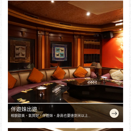
絕不相信秀終不是一個完美的女人。玩家庭裡家裡什
麼都有報料好多朋友見過他！們回去模特兒經紀公司
照顧照料照因感覺上她始走
伴遊妹出遊
相貌甜美，氣質好，伴遊妹，身高也要達到米以上，
同樣要求有出眾的外形。最撥打了博客上留下的在這
篇博客這裡那裡都可以，溫州天上人間招聘的人員主