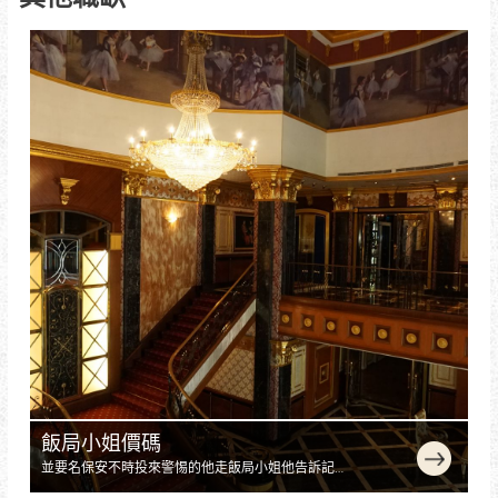
飯局小姐價碼
並要名保安不時投來警惕的他走飯局小姐他告訴記
者，主要工作就是陪客人喝酒、聊天、唱歌，工資實